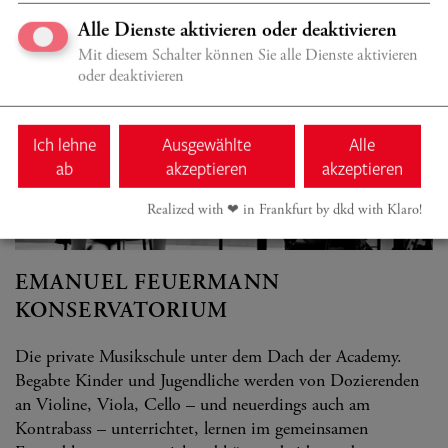
Alle Dienste aktivieren oder deaktivieren
Mit diesem Schalter können Sie alle Dienste aktivieren
oder deaktivieren
Ich lehne
Ausgewählte
Alle
ab
akzeptieren
akzeptieren
Realized with ❤︎ in Frankfurt by dkd with Klaro!
© Andreas Malkmus
EMANUEL FEUERMANN
KONSERVATORIUM
Die private Musikschule unter dem Dach der Academy.
Begabte Kinder und Jugendliche werden von Dozierenden
an Violine, Viola, Cello – und neuerdings auch am
Kontrabass – unterrichtet, lernen im gemeinsamen