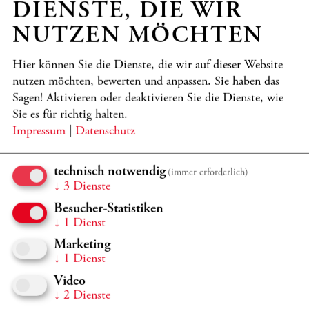
DIENSTE, DIE WIR
NUTZEN MÖCHTEN
Kronberg Academy on Tour
Hier können Sie die Dienste, die wir auf dieser Website
Nicht nur individuell konzertieren unsere Studierenden in
den bedeutendsten Konzertsälen weltweit, sondern auch
nutzen möchten, bewerten und anpassen. Sie haben das
im Academy-Verbund – und tragen so den besonderen
Sagen! Aktivieren oder deaktivieren Sie die Dienste, wie
„Spirit“ der Academy in die Welt.
Sie es für richtig halten.
Impressum
|
Datenschutz
MEHR
technisch notwendig
(immer erforderlich)
↓
3
Dienste
Besucher-Statistiken
↓
1
Dienst
Marketing
↓
1
Dienst
Video
↓
2
Dienste