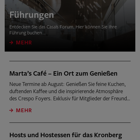
Führungen
Entdecken Sie das Casals Forum. Hier können Sie Ihre
Führung buchen...
MEHR
Marta’s Café – Ein Ort zum Genießen
Neue Termine ab August: Genießen Sie feine Kuchen,
duftenden Kaffee und die inspirierende Atmosphäre
des Crespo Foyers. Exklusiv für Mitglieder der Freunde
der Kronberg Academy ist Marta’s Café der perfekte
MEHR
Ort für besondere Momente voller Genuss und
Begegnung.
Hosts und Hostessen für das Kronberg