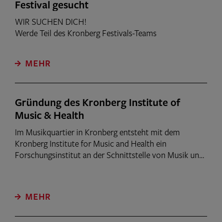
Festival gesucht
WIR SUCHEN DICH!
Werde Teil des Kronberg Festivals-Teams
MEHR
Gründung des Kronberg Institute of
Music & Health
Im Musikquartier in Kronberg entsteht mit dem
Kronberg Institute for Music and Health ein
Forschungsinstitut an der Schnittstelle von Musik und
Gesundheit. Herzstück des geplanten
Erweiterungsbaus ist ein kleiner Konzertsaal als „Living
Lab“, der wissenschaftliche Untersuchungen unter
MEHR
realen Konzertbedingungen ermöglichen soll.
Anlässlich der Gründung fand im Casals Forum ein